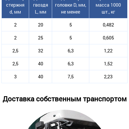
стержня
гвоздя
головки D, мм,
масса 1000
d, мм
L, мм
не менее
шт., кг
2
20
5
0,482
2
25
5
0,605
2,5
32
6,3
1,22
2,5
40
6,3
1,52
3
40
7,5
2,23
Доставка собственным транспортом